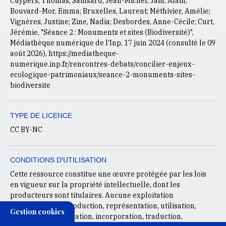
Cuypers, Thomas; Sainsard, Jean-Michel; Jam, Alain;
Bouvard-Mor, Emma; Bruxelles, Laurent; Méthivier, Amélie;
Vignères, Justine; Zine, Nadia; Desbordes, Anne-Cécile; Curt,
Jérémie, "Séance 2 : Monuments et sites (Biodiversité)",
Médiathèque numérique de l'Inp, 17 juin 2024 (consulté le
09
août 2026
), https://mediatheque-
numerique.inp.fr/rencontres-debats/concilier-enjeux-
ecologique-patrimoniaux/seance-2-monuments-sites-
biodiversite
TYPE DE LICENCE
CC BY-NC
CONDITIONS D'UTILISATION
Cette ressource constitue une œuvre protégée par les lois
en vigueur sur la propriété intellectuelle, dont les
producteurs sont titulaires. Aucune exploitation
commerciale, reproduction, représentation, utilisation,
Gestion cookies
adaptation, modification, incorporation, traduction,