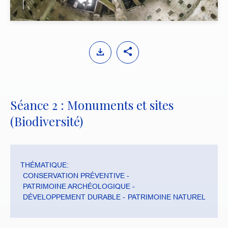
y
M
S
u
e
t
t
e
t
i
Séance 2 : Monuments et sites
n
(Biodiversité)
g
s
THÉMATIQUE:
CONSERVATION PRÉVENTIVE
PATRIMOINE ARCHÉOLOGIQUE
DÉVELOPPEMENT DURABLE
PATRIMOINE NATUREL