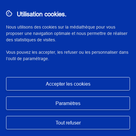
commercialisation, partielle ou intégrale des éléments de
cette ressource ne pourra en être faite sans l’accord
préalable et écrit des ayants droit, à l’exception de
Utilisation cookies.
l’utilisation pour un usage privé sous réserve des
dispositions différentes voire plus restrictives du Code de la
Nous utilisons des cookies sur la médiathèque pour vous
propriété intellectuelle.
proposer une navigation optimale et nous permettre de réaliser
des statistiques de visites.
Vous pouvez les accepter, les refuser ou les personnaliser dans
l’outil de paramétrage.
© 2023 Institut national du patrimoine
Accepter les cookies
Exposition des données
Masquer
Mentions légales
Paramètres
Conditions d’utilisation
Tout refuser
Accessibilité : partiellement conforme