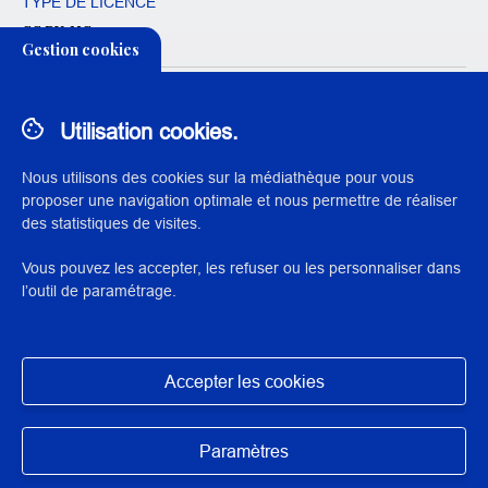
TYPE DE LICENCE
CC BY-NC
Gestion cookies
CONDITIONS D'UTILISATION
L'institut national du patrimoine autorise l’exploitation de ce
Utilisation cookies.
document à des fins non commerciales, ainsi que la création
d’œuvres dérivées, à condition qu’elles soient distribuées
Nous utilisons des cookies sur la médiathèque pour vous
sous une licence identique à celle qui régit l’œuvre originale.
proposer une navigation optimale et nous permettre de réaliser
des statistiques de visites.
Vous pouvez les accepter, les refuser ou les personnaliser dans
l’outil de paramétrage.
© 2023 Institut national du patrimoine
Accepter les cookies
Exposition des données
Masquer
Mentions légales
Paramètres
Conditions d’utilisation