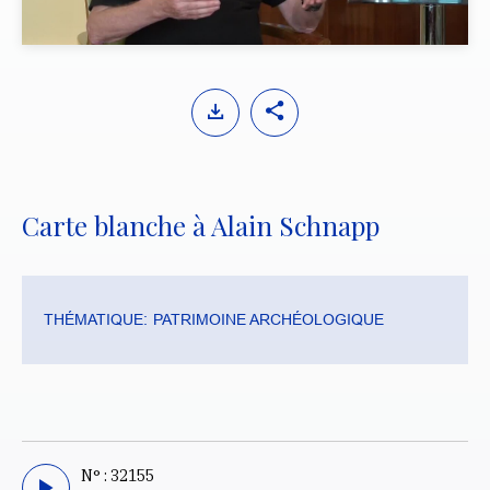
y
M
S
u
e
t
t
e
t
i
Carte blanche à Alain Schnapp
n
g
s
THÉMATIQUE:
PATRIMOINE ARCHÉOLOGIQUE
N° : 32155