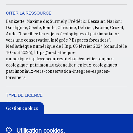
CITER LA RESSOURCE
Banizette, Maxime de; Surmely, Frédéric; Dessaint, Marion;
Dardignac, Cécile; Rendu, Christine; Delrieu, Fabien; Crozet,
Aude, "Concilier les enjeux écologiques et patrimoniaux :
vers une conservation intégrée ? Espaces forestiers",
Médiathèque numérique de l'Inp, 05 février 2024 (consulté le
10 août 2026
), https://mediatheque-
numerique.inp.fr/rencontres-debats/concilier-enjeux-
ecologique-patrimoniaux/concilier-enjeux-ecologiques-
patrimoniaux-vers-conservation-integree-espaces-
forestiers
TYPE DE LICENCE
CC BY-NC
Gestion cookies
CONDITIONS D'UTILISATION
L'institut national du patrimoine autorise l’exploitation de ce
Utilisation cookies.