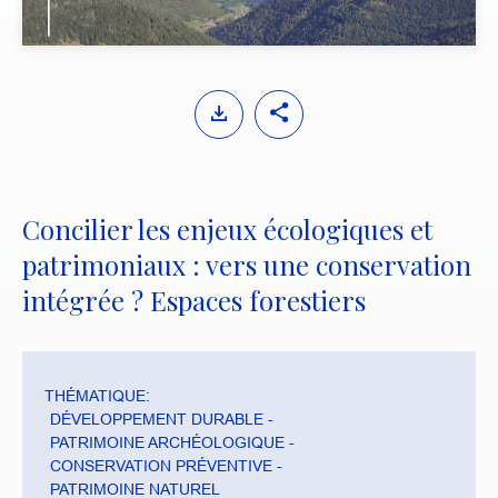
y
M
S
u
e
t
t
e
t
i
Concilier les enjeux écologiques et
n
patrimoniaux : vers une conservation
g
s
intégrée ? Espaces forestiers
THÉMATIQUE:
DÉVELOPPEMENT DURABLE
PATRIMOINE ARCHÉOLOGIQUE
CONSERVATION PRÉVENTIVE
PATRIMOINE NATUREL