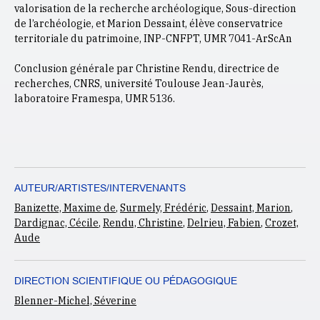
valorisation de la recherche archéologique, Sous-direction
de l’archéologie, et Marion Dessaint, élève conservatrice
territoriale du patrimoine, INP-CNFPT, UMR 7041-ArScAn
Conclusion générale par Christine Rendu, directrice de
recherches, CNRS, université Toulouse Jean-Jaurès,
laboratoire Framespa, UMR 5136.
AUTEUR/ARTISTES/INTERVENANTS
Banizette, Maxime de
,
Surmely, Frédéric
,
Dessaint, Marion
,
Dardignac, Cécile
,
Rendu, Christine
,
Delrieu, Fabien
,
Crozet,
Aude
DIRECTION SCIENTIFIQUE OU PÉDAGOGIQUE
Blenner-Michel, Séverine