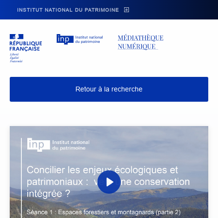
Skip to main navigation
Aller au contenu principal
Skip to search
INSTITUT NATIONAL DU PATRIMOINE
Retour à la recherche
P
l
a