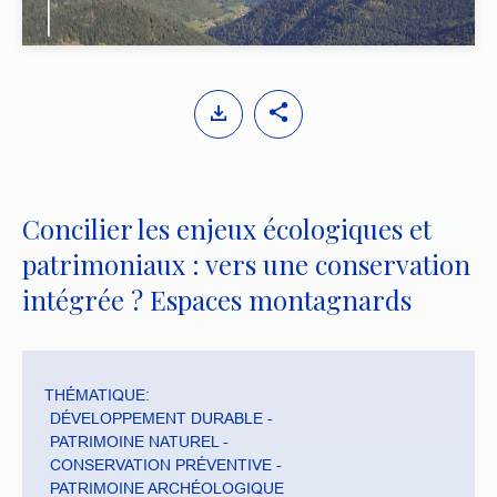
y
M
S
u
e
t
t
e
t
i
Concilier les enjeux écologiques et
n
patrimoniaux : vers une conservation
g
s
intégrée ? Espaces montagnards
THÉMATIQUE:
DÉVELOPPEMENT DURABLE
PATRIMOINE NATUREL
CONSERVATION PRÉVENTIVE
PATRIMOINE ARCHÉOLOGIQUE