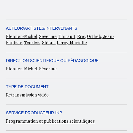
AUTEUR/ARTISTES/INTERVENANTS
Blenner-Michel, Séverine
,
Thirault, Eric
,
Ortlieb, Jean-
Baptiste
,
Tzortzis, Stéfan
,
Leroy, Murielle
DIRECTION SCIENTIFIQUE OU PÉDAGOGIQUE
Blenner-Michel, Séverine
TYPE DE DOCUMENT
Retransmission vidéo
SERVICE PRODUCTEUR INP
Programmation et publications scientifiques