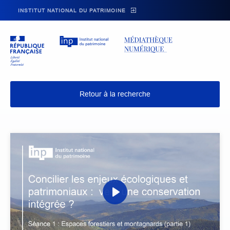
Skip to main navigation
Aller au contenu principal
Skip to search
INSTITUT NATIONAL DU PATRIMOINE
Retour à la recherche
P
l
a