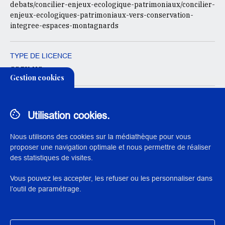
debats/concilier-enjeux-ecologique-patrimoniaux/concilier-
enjeux-ecologiques-patrimoniaux-vers-conservation-
integree-espaces-montagnards
TYPE DE LICENCE
CC BY-NC
Gestion cookies
CONDITIONS D'UTILISATION
L'institut national du patrimoine autorise l’exploitation de ce
Utilisation cookies.
document à des fins non commerciales, ainsi que la création
d’œuvres dérivées, à condition qu’elles soient distribuées
Nous utilisons des cookies sur la médiathèque pour vous
sous une licence identique à celle qui régit l’œuvre originale.
proposer une navigation optimale et nous permettre de réaliser
des statistiques de visites.
Vous pouvez les accepter, les refuser ou les personnaliser dans
l’outil de paramétrage.
© 2023 Institut national du patrimoine