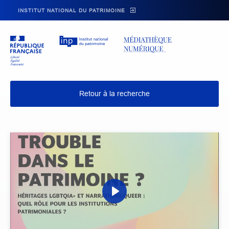
Skip to main navigation
Aller au contenu principal
Skip to search
INSTITUT NATIONAL DU PATRIMOINE
Retour à la recherche
P
l
a