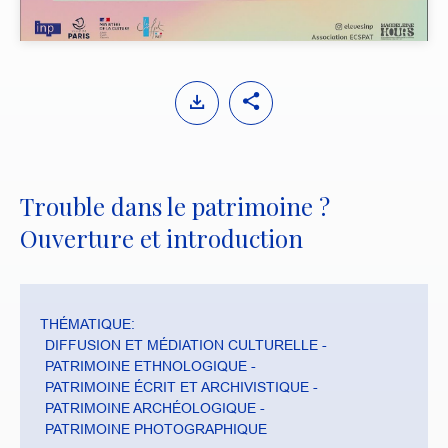
y
M
S
u
e
t
t
e
t
i
Trouble dans le patrimoine ?
n
Ouverture et introduction
g
s
THÉMATIQUE:
DIFFUSION ET MÉDIATION CULTURELLE
PATRIMOINE ETHNOLOGIQUE
PATRIMOINE ÉCRIT ET ARCHIVISTIQUE
PATRIMOINE ARCHÉOLOGIQUE
PATRIMOINE PHOTOGRAPHIQUE