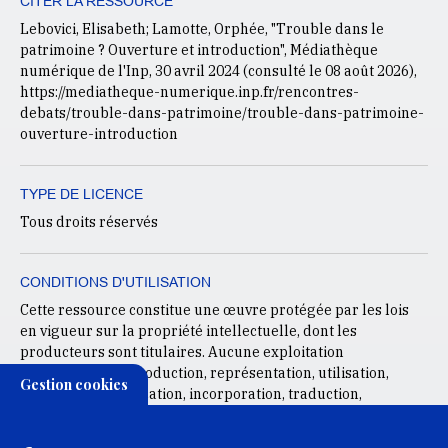
CITER LA RESSOURCE
Lebovici, Elisabeth; Lamotte, Orphée, "Trouble dans le
patrimoine ? Ouverture et introduction", Médiathèque
numérique de l'Inp, 30 avril 2024 (consulté le
08 août 2026
),
https://mediatheque-numerique.inp.fr/rencontres-
debats/trouble-dans-patrimoine/trouble-dans-patrimoine-
ouverture-introduction
TYPE DE LICENCE
Tous droits réservés
CONDITIONS D'UTILISATION
Cette ressource constitue une œuvre protégée par les lois
en vigueur sur la propriété intellectuelle, dont les
producteurs sont titulaires. Aucune exploitation
commerciale, reproduction, représentation, utilisation,
Gestion cookies
adaptation, modification, incorporation, traduction,
commercialisation, partielle ou intégrale des éléments de
cette ressource ne pourra en être faite sans l’accord