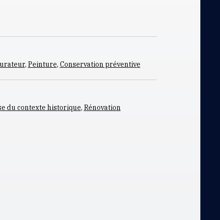
urateur
,
Peinture
,
Conservation préventive
e du contexte historique
,
Rénovation