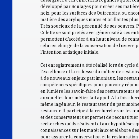
aussi grâce à ces entretiens réguliers qu’on c
développé par Soulages pour créer ses matière
noix, pour les surfaces des Outrenoirs, ou enco
matière des acryliques mates et brillantes plus
Très soucieux de la pérennité de ses oeuvres, 
Colette se sont prêtés avec générosité à ces entr
permettent d’accéder à un haut niveau de conn
celui en charge de la conservation de l’œuvre 
l’intention artistique initiale.
Cet enregistrement a été réalisé lors du cycle 
l’excellence et la richesse du métier de restau
à de nouveaux enjeux patrimoniaux, les restau
compétences spécifiques pour pouvoir y répond
en lumière les savoir-faire des restaurateurs 
auxquelles leur métier fait appel. A la fois cher
même ingénieur, le restaurateur du patrimoine
restaurer. Il participe à la recherche sur les œ
et des conservateurs et permet de reconstituer 
recherches qu’ils réalisent et aux hypothèses qu’
connaissances sur les matériaux et élabore des 
pour assurer la conservation et la restauration