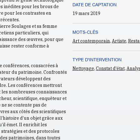
omprend le génie technologique
DATE DE CAPTATION
s inédites pour les brous de
re pour les contrastes en
19 mars 2019
 récentes.
Pierre Soulages et sa femme
MOTS-CLÉS
etiens particuliers, qui
aissance des œuvres, pour que
Art contemporain
,
Artiste
,
Resta
puisse rester conforme à
TYPE D'INTERVENTION
de conférences, consacrées à
Nettoyage
,
Constat d'état
,
Analys
rateur du patrimoine. Confrontés
rateurs développent des
re. Les conférences mettront
et les nombreuses connaissances
cheur, scientifique, enquêteur et
 ne se contente pas de
uvres aux côtés des scientifiques
l’histoire d’un objet grâce aux
il émet. Il enrichit les
stratégies et des protocoles
 des patrimoines, dans toutes