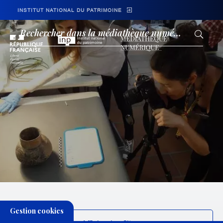
Skip to main navigation
Aller au contenu principal
Skip to search
INSTITUT NATIONAL DU PATRIMOINE
Médiathèque
Gestion cookies
FILTRER