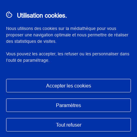
Afficher les filtres
Utilisation cookies.
0 RÉSULTATS
Nous utilisons des cookies sur la médiathèque pour vous
proposer une navigation optimale et nous permettre de réaliser
des statistiques de visites.
No results
Vous pouvez les accepter, les refuser ou les personnaliser dans
l’outil de paramétrage.
© 2023 Institut national du patrimoine
Accepter les cookies
Exposition des données
Masquer
Mentions légales
Paramètres
Conditions d’utilisation
Tout refuser
Accessibilité : partiellement conforme