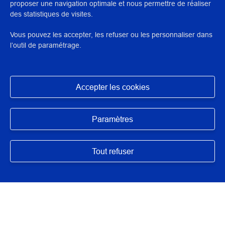
Méthodes approfondies de
proposer une navigation optimale et nous permettre de réaliser
des statistiques de visites.
nettoyagedans la restauration des
textiles
Vous pouvez les accepter, les refuser ou les personnaliser dans
l’outil de paramétrage.
THÉMATIQUE:
Accepter les cookies
CONSERVATION-RESTAURATION DES TEXTILES
CONSERVATION-RESTAURATION
Masquer
Paramètres
Tout refuser
N° : 34965
application/pdf - 425,5 Ko - 8 page(s)