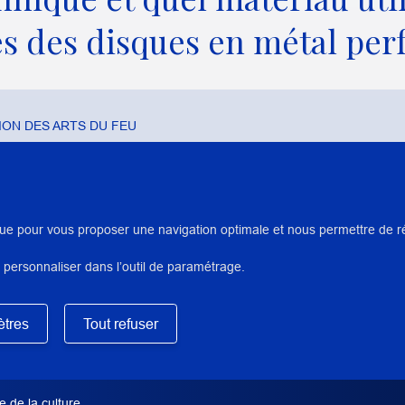
es des disques en métal perf
ON DES ARTS DU FEU
ue pour vous proposer une navigation optimale et nous permettre de réal
AUTEUR/ARTISTES/INTERVENA
 personnaliser dans l’outil de paramétrage.
Grima, Marie
tres
Tout refuser
DIRECTION SCIENTIFIQUE OU
Loeper-Attia, Marie-Anne
servation-restauration de la
os, département de l’audio-visuel
une boîte à musique mécanique à
 de la culture