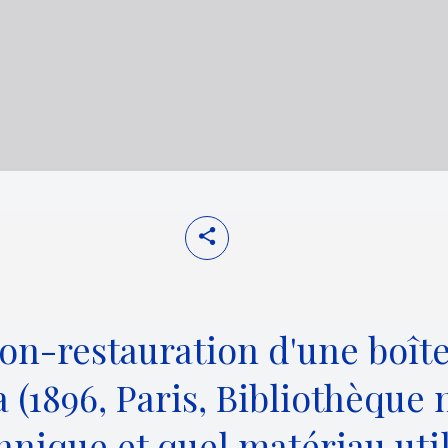
ion-restauration d'une boît
a (1896, Paris, Bibliothèque 
hnique et quel matériau util