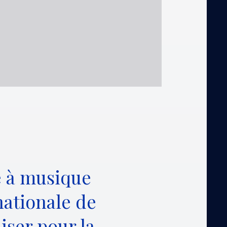
e à musique
nationale de
iser pour la