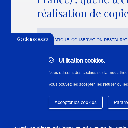
réalisation de copi
Gestion cookies
THÉMATIQUE:
CONSERVATION-RESTAURATI
Utilisation cookies.
Nous utilisons des cookies sur la médiathèq
N° : 3316
Vous pouvez les accepter, les refuser ou les
application/pdf - 34,3 Mo - 280 page(s)
Masquer
Accepter les cookies
Paramè
DESCRIPTION / RÉSUMÉ
Résumé : Ce mémoire porte sur l’étude et la con
Stella, conservée dans la collection Charles Cr
de la Bibliothèque nationale de France. C’est 
L’inp est un établissement d’enseignement supérieur du ministère