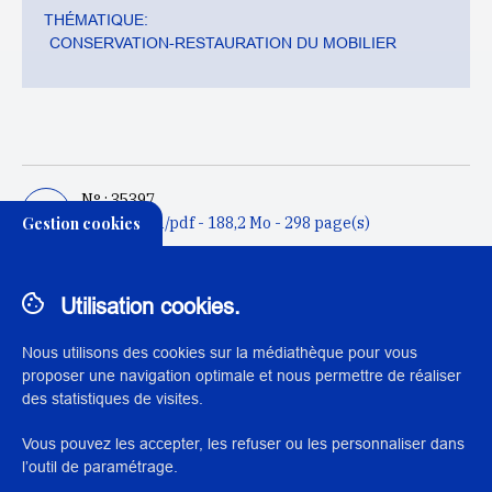
THÉMATIQUE:
CONSERVATION-RESTAURATION DU MOBILIER
N° : 35397
Gestion cookies
application/pdf - 188,2 Mo - 298 page(s)
DESCRIPTION / RÉSUMÉ
Utilisation cookies.
Ce mémoire porte sur l’étude et la conservation-
restauration d’une table basse en résine de polyester
Nous utilisons des cookies sur la médiathèque pour vous
insaturé stratifié du designer Marc Held éditée en 1970 par
proposer une navigation optimale et nous permettre de réaliser
Prisunic. La table est conservée au musée des Arts
des statistiques de visites.
Décoratifs de Paris, acquise suite à l’exposition temporaire
Le Design pour tous : de Prisunic à Monoprix en 2021. La
Vous pouvez les accepter, les refuser ou les personnaliser dans
table, constituée de matériaux plastiques et modernes,
l’outil de paramétrage.
témoigne d’une liberté des formes des années 1960 et 1970,