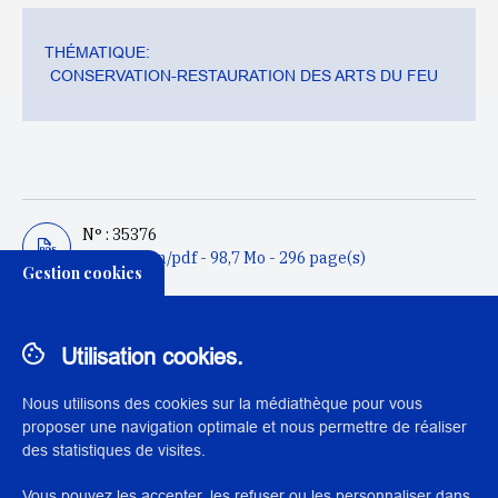
THÉMATIQUE:
CONSERVATION-RESTAURATION DES ARTS DU FEU
N° : 35376
application/pdf - 98,7 Mo - 296 page(s)
Gestion cookies
DESCRIPTION / RÉSUMÉ
Utilisation cookies.
Ce mémoire est consacré à l’étude et la conservation-
restauration d’un rolling pin issu des collections du musée
Nous utilisons des cookies sur la médiathèque pour vous
d’histoire de Saint-Malo. Fabriqué en Angleterre au XIXe
proposer une navigation optimale et nous permettre de réaliser
siècle, cet objet, sans doute acheté par un marin avant son
des statistiques de visites.
départ en mer, était exposé à l’intérieur des maisons. Il
reflète la rencontre entre artisanat traditionnel et débuts de
Vous pouvez les accepter, les refuser ou les personnaliser dans