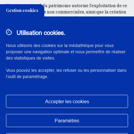
L'institut national du patrimoine autorise l’exploitation de ce
Gestion cookies
document à des fins non commerciales, ainsi que la création
d’œuvres dérivées, à condition qu’elles soient distribuées
sous une licence identique à celle qui régit l’œuvre originale.
Utilisation cookies.
CRÉDIT DE L'IMAGE DE COUVERTURE
Nous utilisons des cookies sur la médiathèque pour vous
Affiche de l'exposition - Tous droits réservés
proposer une navigation optimale et nous permettre de réaliser
des statistiques de visites.
Vous pouvez les accepter, les refuser ou les personnaliser dans
l’outil de paramétrage.
© 2023 Institut national du patrimoine
Accepter les cookies
Exposition des données
Masquer
Mentions légales
Paramètres
Conditions d’utilisation