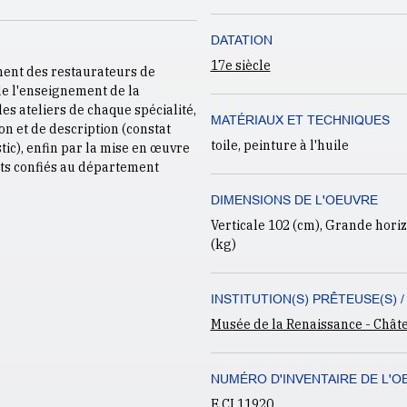
DATATION
17e siècle
ment des restaurateurs de
 de l'enseignement de la
es ateliers de chaque spécialité,
MATÉRIAUX ET TECHNIQUES
on et de description (constat
toile
,
peinture à l'huile
stic), enfin par la mise en œuvre
nts confiés au département
DIMENSIONS DE L'OEUVRE
Verticale 102 (cm), Grande horizo
(kg)
INSTITUTION(S) PRÊTEUSE(S) /
Musée de la Renaissance - Chât
NUMÉRO D'INVENTAIRE DE L'O
E.CI.11920