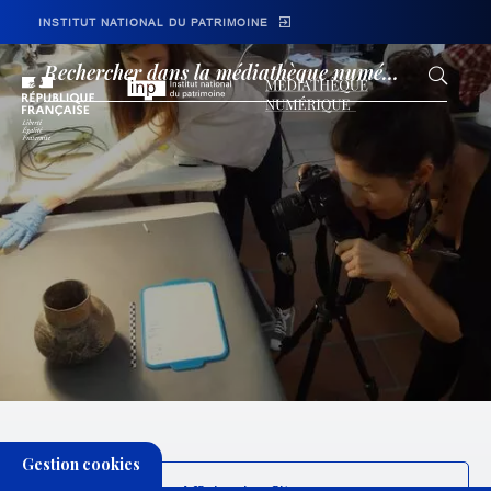
Skip to main navigation
Aller au contenu principal
Skip to search
INSTITUT NATIONAL DU PATRIMOINE
Médiathèque
Gestion cookies
FILTRER