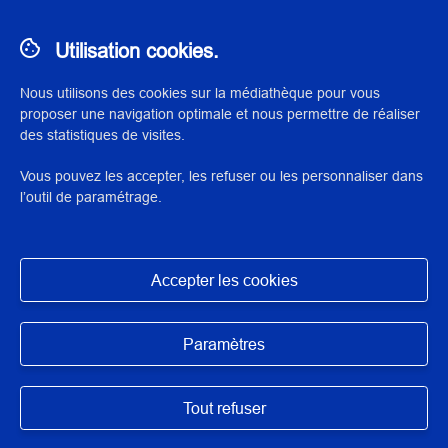
Afficher les filtres
Utilisation cookies.
0 RÉSULTATS
Nous utilisons des cookies sur la médiathèque pour vous
proposer une navigation optimale et nous permettre de réaliser
des statistiques de visites.
No results
Vous pouvez les accepter, les refuser ou les personnaliser dans
l’outil de paramétrage.
© 2023 Institut national du patrimoine
Accepter les cookies
Exposition des données
Masquer
Mentions légales
Paramètres
Conditions d’utilisation
Tout refuser
Accessibilité : partiellement conforme