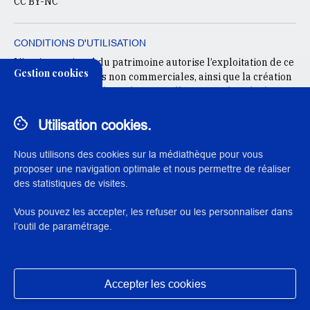
CC BY-NC
CONDITIONS D'UTILISATION
L'institut national du patrimoine autorise l’exploitation de ce
Gestion cookies
document à des fins non commerciales, ainsi que la création
d’œuvres dérivées, à condition qu’elles soient distribuées
sous une licence identique à celle qui régit l’œuvre originale.
Utilisation cookies.
CRÉDIT DE L'IMAGE DE COUVERTURE
Nous utilisons des cookies sur la médiathèque pour vous
Affiche de l'exposition - Tous droits réservés
proposer une navigation optimale et nous permettre de réaliser
des statistiques de visites.
Vous pouvez les accepter, les refuser ou les personnaliser dans
l’outil de paramétrage.
© 2023 Institut national du patrimoine
Accepter les cookies
Exposition des données
Masquer