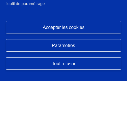
l’outil de paramétrage.
Accepter les cookies
N° : 6418
Masquer
application/pdf - 718,5 Ko - 114 page(s)
Paramètres
DESCRIPTION / RÉSUMÉ
Tout refuser
Le rapport du jury des concours de recrutement des
conservateurs du patrimoine et des conservateurs
territoriaux du patrimoine est établi sous la responsabilité
du président du jury. Il a pour objectif de mettre en exergue
les grandes tendances et les leçons à tirer de chaque
session et sa lecture attentive et exhaustive doit permettre
aux futurs candidats de se préparer dans les meilleures
conditions.
Les concours externes et internes sont ouverts pour le