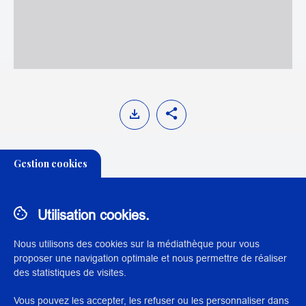
Gestion cookies
Rapport du jury sur les concours des
conservateurs du patrimoine - 2015
Utilisation cookies.
Nous utilisons des cookies sur la médiathèque pour vous
proposer une navigation optimale et nous permettre de réaliser
THÉMATIQUE:
des statistiques de visites.
CONCOURS DES CONSERVATEURS
PRÉPARATION AUX CONCOURS
Vous pouvez les accepter, les refuser ou les personnaliser dans