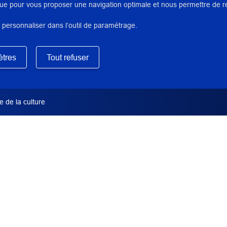
ue pour vous proposer une navigation optimale et nous permettre de réal
 personnaliser dans l’outil de paramétrage.
TYPE DE DOCUMENT
tres
Tout refuser
Bibliographie
SERVICE PRODUCTEUR INP
 de la culture
Centre de ressources document
re d'un module d'enseignement
nels du patrimoine. Elle n’a pas
références de quelques outils
DATE DE PUBLICATION
s professionnels dans leurs
02/12/2025
MOTS-CLÉS
Sécurité des collections
,
Conserv
Musée
,
Prévention des risques
,
des œuvres
,
Constat d'état
,
Emba
Exposition