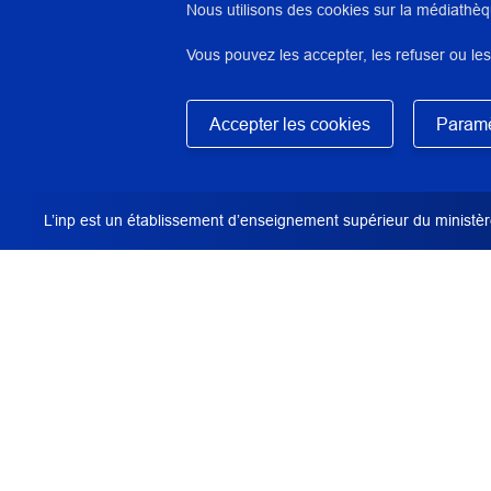
Nous utilisons des cookies sur la médiathèq
Vous pouvez les accepter, les refuser ou les
N° : 5497
Masquer
Accepter les cookies
Paramè
application/pdf - 492,5 Ko - 17 page(s)
DESCRIPTION / RÉSUMÉ
L’inp est un établissement d’enseignement supérieur du ministère
Cette bibliographie a été réalisée dans le cad
ou d'une formation à destination des profession
prétention à être exhaustive mais propose les 
essentiels, faciles à se procurer, pour aider ce
missions.