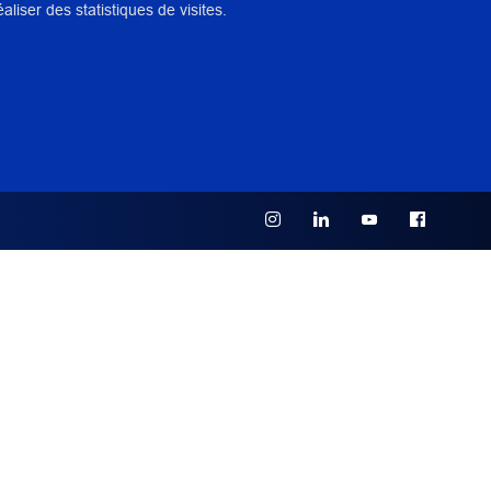
iser des statistiques de visites.
aires
ation préventive
,
Incendie
,
Manipulation
,
Transport
,
Sauvegarde
,
Risque majeur
,
Régie
llage
,
Réserve
,
Norme
,
Matériel d'exposition
,