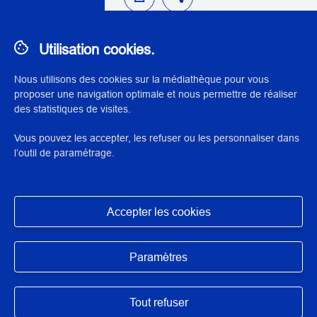
Utilisation cookies.
L’encadrement des arts graphiques et
Nous utilisons des cookies sur la médiathèque pour vous
photographiques : ce qu’il faut savoir
proposer une navigation optimale et nous permettre de réaliser
des statistiques de visites.
(niveau 1) janvier 2024
Vous pouvez les accepter, les refuser ou les personnaliser dans
l’outil de paramétrage.
THÉMATIQUE:
CONSERVATION-RESTAURATION
CONSERVATION-RESTAURATION DES ARTS
Accepter les cookies
GRAPHIQUES ET LIVRE
Masquer
CONSERVATION-RESTAURATION DES
PHOTOGRAPHIES ET IMAGES NUMÉRIQUES
Paramètres
CONSERVATION-RESTAURATION DES PEINTURES
Tout refuser