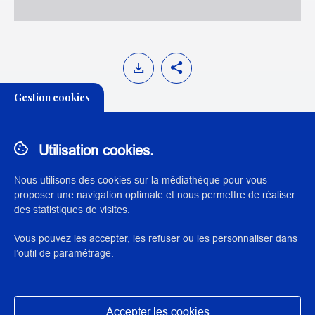
Gestion cookies
Exposer le corps humain : gestion,
Utilisation cookies.
déontologie et questions juridiques
Nous utilisons des cookies sur la médiathèque pour vous
proposer une navigation optimale et nous permettre de réaliser
des statistiques de visites.
THÉMATIQUE:
Vous pouvez les accepter, les refuser ou les personnaliser dans
PATRIMOINE SCIENTIFIQUE, TECHNIQUE ET
l’outil de paramétrage.
INDUSTRIEL
Accepter les cookies