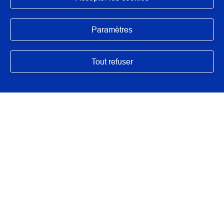
Masquer
N° : 5536
Paramètres
application/pdf - 87,4 Ko - 6 page(s)
Tout refuser
DESCRIPTION / RÉSUMÉ
Cette bibliographie a été réalisée dans le cadre d'un module
d'enseignement ou d'une formation à destination des
professionnels du patrimoine. Elle n’a pas prétention à être
exhaustive mais propose les références de quelques outils
essentiels, faciles à se procurer, pour aider ces
professionnels dans leurs missions.
TYPE DE DOCUMENT
Bibliographie