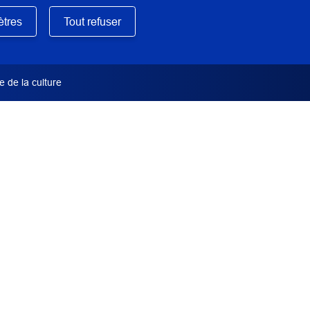
tres
Tout refuser
TYPE DE DOCUMENT
Bibliographie
 de la culture
SERVICE PRODUCTEUR INP
Bibliothèque et documentation 
re d'un module d'enseignement
nels du patrimoine. Elle n’a pas
références de quelques outils
DATE DE PUBLICATION
s professionnels dans leurs
27/02/2023
MOTS-CLÉS
Parchemin