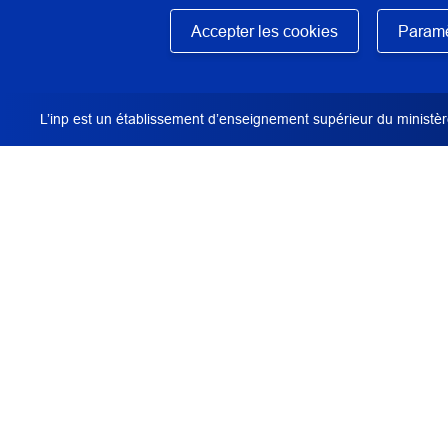
Masquer
Accepter les cookies
Paramè
N° : 5542
application/pdf - 238,3 Ko - 11 page(s)
L’inp est un établissement d’enseignement supérieur du ministère
DESCRIPTION / RÉSUMÉ
Cette bibliographie a été réalisée dans le cad
ou d'une formation à destination des profession
prétention à être exhaustive mais propose les 
essentiels, faciles à se procurer, pour aider ce
missions.