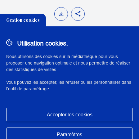
Gestion cookies
Utilisation cookies.
Conservation des cires anatomiques
Nous utilisons des cookies sur la médiathèque pour vous
proposer une navigation optimale et nous permettre de réaliser
des statistiques de visites.
THÉMATIQUE:
PATRIMOINE SCIENTIFIQUE, TECHNIQUE ET
Vous pouvez les accepter, les refuser ou les personnaliser dans
INDUSTRIEL
l’outil de paramétrage.
Accepter les cookies
Masquer
N° : 5215
Paramètres
application/pdf - 139,9 Ko - 3 page(s)