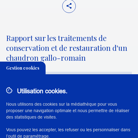
Rapport sur les traitements de
conservation et de restauration d'un
chaudron gallo-romain
Gestion cookies
THÉMATIQUE:
Utilisation cookies.
CONSERVATION-RESTAURATION DES ARTS DU FEU
Nous utilisons des cookies sur la médiathèque pour vous
proposer une navigation optimale et nous permettre de réaliser
des statistiques de visites.
Vous pouvez les accepter, les refuser ou les personnaliser dans
N° : 23827
l’outil de paramétrage.