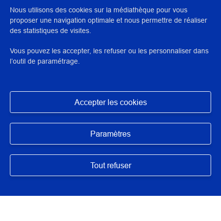
Nous utilisons des cookies sur la médiathèque pour vous
proposer une navigation optimale et nous permettre de réaliser
des statistiques de visites.
N° : 31810
Vous pouvez les accepter, les refuser ou les personnaliser dans
application/pdf - 7 Mo - 6 page(s)
l’outil de paramétrage.
DESCRIPTION / RÉSUMÉ
Accepter les cookies
Travail étudiant réalisé à l'Inp dans le cadre de la formation
de restaurateur du patrimoine.
Masquer
Paramètres
Tout refuser
AUTEUR/ARTISTES/INTERVENANTS
Remmelé, Elise
,
Planade, Marie