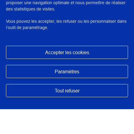
proposer une navigation optimale et nous permettre de réaliser
des statistiques de visites.
N° : 31660
application/pdf - 7,1 Mo - 5 page(s)
Vous pouvez les accepter, les refuser ou les personnaliser dans
l’outil de paramétrage.
DESCRIPTION / RÉSUMÉ
Travail étudiant réalisé à l'Inp dans le cadre de la formation
Accepter les cookies
de restaurateur du patrimoine.
Masquer
Paramètres
Tout refuser
AUTEUR/ARTISTES/INTERVENANTS
Planade, Marie
,
Remmelé, Elise
DIRECTION SCIENTIFIQUE OU PÉDAGOGIQUE
Lee, Valérie