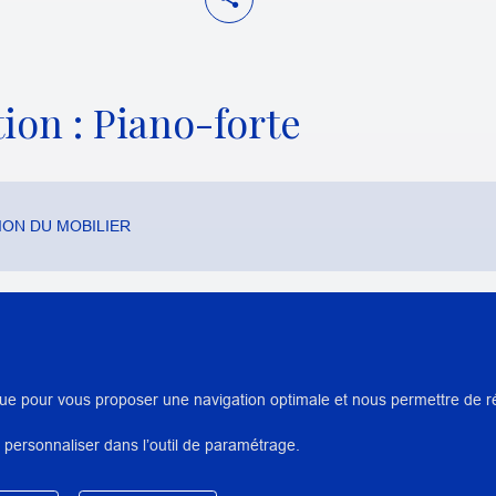
ion : Piano-forte
ON DU MOBILIER
AUTEUR/ARTISTES/INTERVENA
ue pour vous proposer une navigation optimale et nous permettre de réal
Wegwitz, Léa
 personnaliser dans l’outil de paramétrage.
DIRECTION SCIENTIFIQUE OU