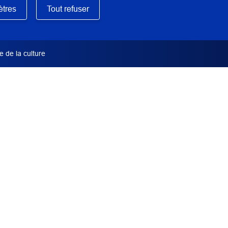
Oudry, Sylvain
e la formation de restaurateur
tres
Tout refuser
TYPE DE DOCUMENT
Rapport de restauration
 de la culture
INSTITUTION(S) PRÊTEUSE(S) /
Conservatoire national des arts 
Paris, France
SERVICE PRODUCTEUR INP
Atelier : Mobilier
,
Bibliothèque 
DATE DE PUBLICATION
30/06/2009
MOTS-CLÉS