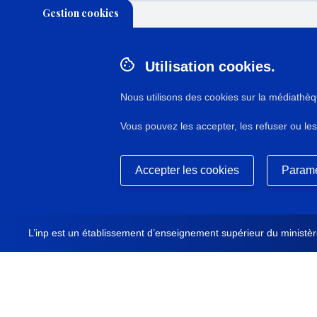
Gestion cookies
Utilisation cookies.
N° : 29361
application/pdf - 23,6 Mo - 15 page(s)
Nous utilisons des cookies sur la médiathèq
Vous pouvez les accepter, les refuser ou les
DESCRIPTION / RÉSUMÉ
Travail étudiant réalisé à l'Inp dans le cadre d
Masquer
du patrimoine.
Accepter les cookies
Paramè
L’inp est un établissement d’enseignement supérieur du ministère