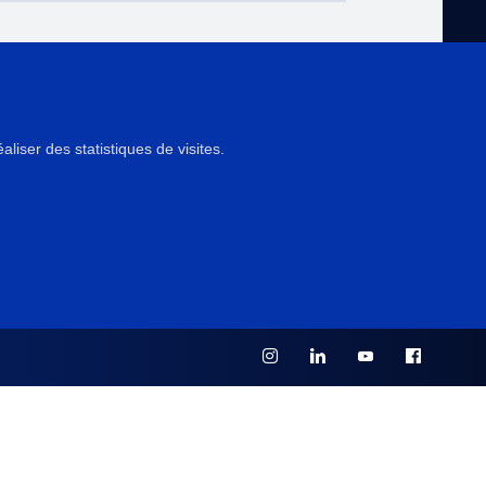
NTS
iser des statistiques de visites.
 PÉDAGOGIQUE
 INSTITUTION(S) PARTENAIRE(S)
viles et religieuses (COARC), Paris, France