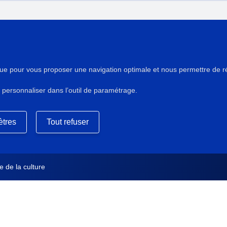
AUTEUR/ARTISTES/INTERVENA
Di Giacomo, Gaelle
ue pour vous proposer une navigation optimale et nous permettre de réal
 personnaliser dans l’outil de paramétrage.
DIRECTION SCIENTIFIQUE OU
Mary, Guylaine
e la formation de restaurateur
tres
Tout refuser
TYPE DE DOCUMENT
Rapport de restauration
 de la culture
INSTITUTION(S) PRÊTEUSE(S) /
Conservation des œuvres d'art ci
SERVICE PRODUCTEUR INP