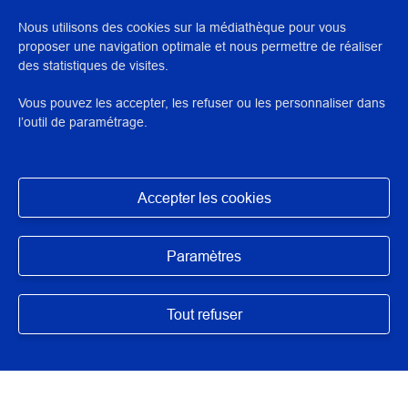
Nous utilisons des cookies sur la médiathèque pour vous
proposer une navigation optimale et nous permettre de réaliser
N° : 31750
des statistiques de visites.
application/pdf - 927,4 Ko - 13 page(s)
Vous pouvez les accepter, les refuser ou les personnaliser dans
l’outil de paramétrage.
DESCRIPTION / RÉSUMÉ
Travail étudiant réalisé à l'Inp dans le cadre de la formation
de restaurateur du patrimoine.
Accepter les cookies
Masquer
Paramètres
AUTEUR/ARTISTES/INTERVENANTS
Freydefont, Léa
,
Miceski-Penouët, Viviane
,
Gaitan, Fiona
,
Tout refuser
Rodier, Cécile
,
Bonardo, Chloé
,
Huynh, Clara
,
Fays, Marie
,
Lafitte, Aude
DIRECTION SCIENTIFIQUE OU PÉDAGOGIQUE