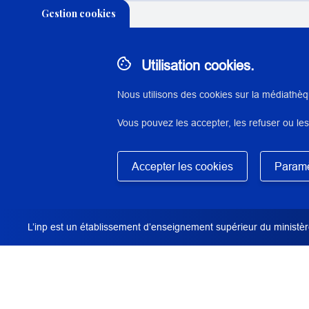
Gestion cookies
Utilisation cookies.
N° : 34887
application/pdf - 9,8 Mo - 37 page(s)
Nous utilisons des cookies sur la médiathèq
Vous pouvez les accepter, les refuser ou les
DESCRIPTION / RÉSUMÉ
Travail étudiant réalisé à l'Inp dans le cadre d
Masquer
du patrimoine.
Accepter les cookies
Paramè
L’inp est un établissement d’enseignement supérieur du ministère