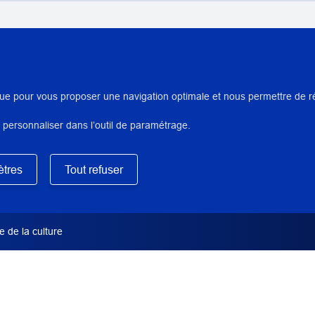
AUTEUR/ARTISTES/INTERVENA
Delauve, Adeline
ue pour vous proposer une navigation optimale et nous permettre de réal
 personnaliser dans l’outil de paramétrage.
DIRECTION SCIENTIFIQUE OU
Bailly, Martine
e la formation de restaurateur
tres
Tout refuser
TYPE DE DOCUMENT
Rapport de restauration
 de la culture
INSTITUTION(S) PRÊTEUSE(S) /
Musée de la Faïence et des Arts 
SERVICE PRODUCTEUR INP