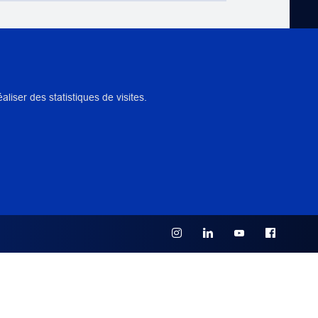
NTS
iser des statistiques de visites.
 PÉDAGOGIQUE
 INSTITUTION(S) PARTENAIRE(S)
de la table, Samadet, France