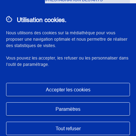
GRAPHIQUES ET LIVRE
Utilisation cookies.
Nous utilisons des cookies sur la médiathèque pour vous
proposer une navigation optimale et nous permettre de réaliser
des statistiques de visites.
N° : 29630
application/pdf - 1,8 Mo - 5 page(s)
Vous pouvez les accepter, les refuser ou les personnaliser dans
l’outil de paramétrage.
DESCRIPTION / RÉSUMÉ
Travail étudiant réalisé à l'Inp dans le cadre de la formation
Accepter les cookies
de restaurateur du patrimoine.
Masquer
Paramètres
Tout refuser
AUTEUR/ARTISTES/INTERVENANTS