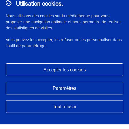
Utilisation cookies.
Nous utilisons des cookies sur la médiathèque pour vous
proposer une navigation optimale et nous permettre de réaliser
N° : 29627
des statistiques de visites.
application/pdf - 1,9 Mo - 5 page(s)
Vous pouvez les accepter, les refuser ou les personnaliser dans
l’outil de paramétrage.
DESCRIPTION / RÉSUMÉ
Travail étudiant réalisé à l'Inp dans le cadre de la formation
de restaurateur du patrimoine.
Accepter les cookies
Masquer
Paramètres
AUTEUR/ARTISTES/INTERVENANTS
Tout refuser
Martin, Elisa
DIRECTION SCIENTIFIQUE OU PÉDAGOGIQUE