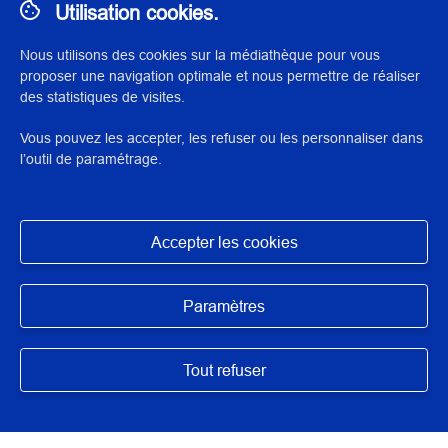
Utilisation cookies.
Nous utilisons des cookies sur la médiathèque pour vous
proposer une navigation optimale et nous permettre de réaliser
N° : 29609
des statistiques de visites.
application/pdf - 1,8 Mo - 5 page(s)
Vous pouvez les accepter, les refuser ou les personnaliser dans
l’outil de paramétrage.
DESCRIPTION / RÉSUMÉ
Travail étudiant réalisé à l'Inp dans le cadre de la formation
de restaurateur du patrimoine.
Accepter les cookies
Masquer
Paramètres
AUTEUR/ARTISTES/INTERVENANTS
Tout refuser
Martin, Elisa
DIRECTION SCIENTIFIQUE OU PÉDAGOGIQUE