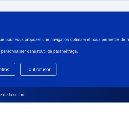
AUTEUR/ARTISTES/INTERVENA
Martin, Elisa
ue pour vous proposer une navigation optimale et nous permettre de réal
 personnaliser dans l’outil de paramétrage.
DIRECTION SCIENTIFIQUE OU
Non précisée
tres
Tout refuser
TYPE DE DOCUMENT
Rapport de restauration
 de la culture
INSTITUTION(S) PRÊTEUSE(S) /
Musée des arts décoratifs (MAD)
SERVICE PRODUCTEUR INP