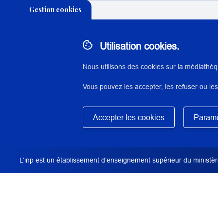
Gestion cookies
Utilisation cookies.
N° : 29747
application/pdf - 874 Ko - 4 page(s)
Nous utilisons des cookies sur la médiathèq
Vous pouvez les accepter, les refuser ou les
DESCRIPTION / RÉSUMÉ
Plan au graphite sur papier calque.
Masquer
Accepter les cookies
Paramè
L’inp est un établissement d’enseignement supérieur du ministère