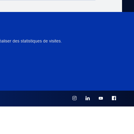
NTS
iser des statistiques de visites.
 PÉDAGOGIQUE
 INSTITUTION(S) PARTENAIRE(S)
, Paris, France