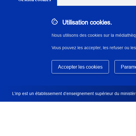
Utilisation cookies.
N° : 29379
application/pdf - 3,7 Mo - 8 page(s)
Nous utilisons des cookies sur la médiathèq
Vous pouvez les accepter, les refuser ou les
DESCRIPTION / RÉSUMÉ
Travail étudiant réalisé à l'Inp dans le cadre d
Masquer
Accepter les cookies
Paramè
du patrimoine.
L’inp est un établissement d’enseignement supérieur du ministère