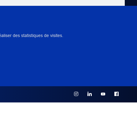
NTS
iser des statistiques de visites.
 PÉDAGOGIQUE
 INSTITUTION(S) PARTENAIRE(S)
viles et religieuses (COARC), Paris, France