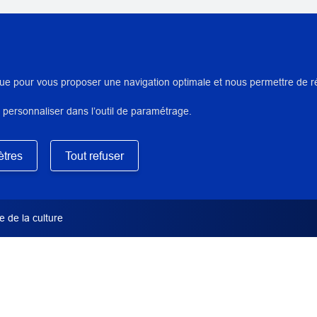
AUTEUR/ARTISTES/INTERVENA
Berges, Elsa
,
Bertil, Joris
ue pour vous proposer une navigation optimale et nous permettre de réal
 personnaliser dans l’outil de paramétrage.
DIRECTION SCIENTIFIQUE OU
Mary, Guylaine
e la formation de restaurateur
tres
Tout refuser
TYPE DE DOCUMENT
Rapport de restauration
 de la culture
INSTITUTION(S) PRÊTEUSE(S) /
Conservation des œuvres d'art ci
SERVICE PRODUCTEUR INP