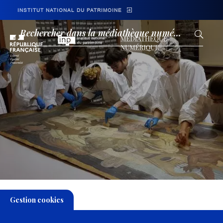
Skip to main navigation
Aller au contenu principal
Skip to search
INSTITUT NATIONAL DU PATRIMOINE
Gestion cookies
Collections
Thématiques